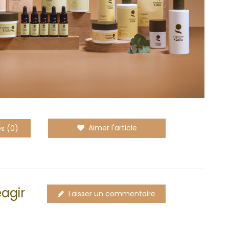
Aimer l'article
s (0)
éagir
Laisser un commentaire