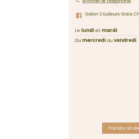
Afficher le téléphone
Salon Couleurs Gaïa C
Le
lundi
et
mardi
Du
mercredi
au
vendredi
Prendre rend