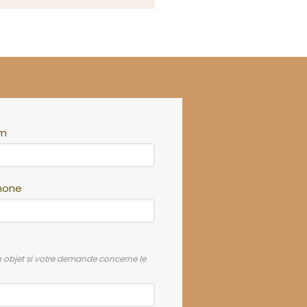
om
hone
n objet si votre demande concerne le