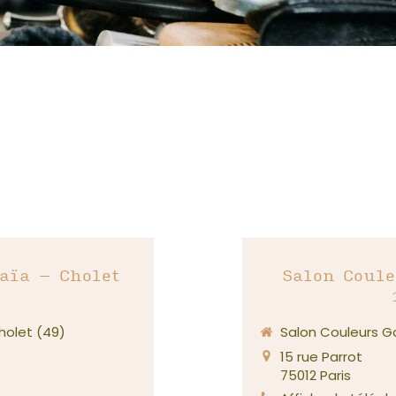
Contact
aïa – Cholet
Salon Coule
holet (49)
Salon Couleurs G
15 rue Parrot
75012
Paris