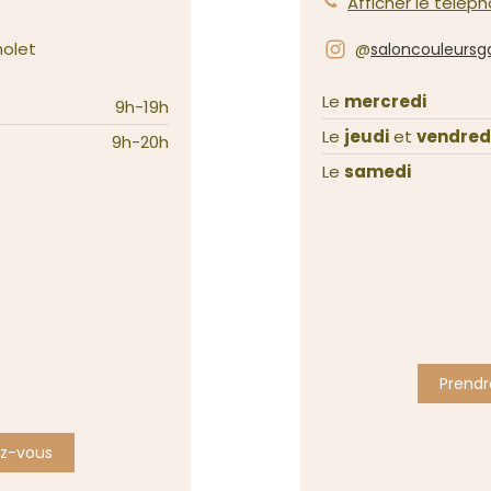
Afficher le télép
holet
@
saloncouleursga
Le
mercredi
9h-19h
Le
jeudi
et
vendred
9h-20h
Le
samedi
Prendr
ez-vous