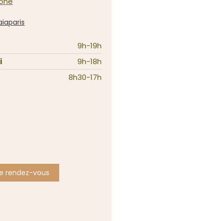
hone
iaparis
9h-19h
i
9h-18h
8h30-17h
e rendez-vous